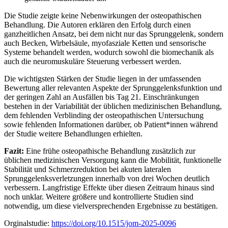
Die Studie zeigte keine Nebenwirkungen der osteopathischen
Behandlung. Die Autoren erklären den Erfolg durch einen
ganzheitlichen Ansatz, bei dem nicht nur das Sprunggelenk, sondern
auch Becken, Wirbelsäule, myofasziale Ketten und sensorische
Systeme behandelt werden, wodurch sowohl die biomechanik als
auch die neuromuskuläre Steuerung verbessert werden.
Die wichtigsten Stärken der Studie liegen in der umfassenden
Bewertung aller relevanten Aspekte der Sprunggelenksfunktion und
der geringen Zahl an Ausfällen bis Tag 21. Einschränkungen
bestehen in der Variabilität der üblichen medizinischen Behandlung,
dem fehlenden Verblinding der osteopathischen Untersuchung
sowie fehlenden Informationen darüber, ob Patient*innen während
der Studie weitere Behandlungen erhielten.
Fazit:
Eine frühe osteopathische Behandlung zusätzlich zur
üblichen medizinischen Versorgung kann die Mobilität, funktionelle
Stabilität und Schmerzreduktion bei akuten lateralen
Sprunggelenksverletzungen innerhalb von drei Wochen deutlich
verbessern. Langfristige Effekte über diesen Zeitraum hinaus sind
noch unklar. Weitere größere und kontrollierte Studien sind
notwendig, um diese vielversprechenden Ergebnisse zu bestätigen.
Orginalstudie:
https://doi.org/10.1515/jom-2025-0096