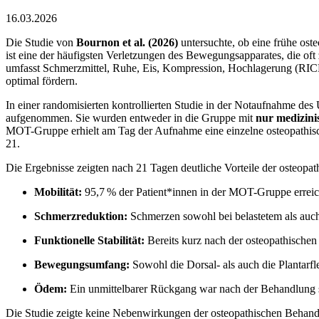
16.03.2026
Die Studie von
Bournon et al. (2026)
untersuchte, ob eine frühe os
ist eine der häufigsten Verletzungen des Bewegungsapparates, die oft
umfasst Schmerzmittel, Ruhe, Eis, Kompression, Hochlagerung (RICE)
optimal fördern.
In einer randomisierten kontrollierten Studie in der Notaufnahme de
aufgenommen. Sie wurden entweder in die Gruppe mit
nur medizin
MOT-Gruppe erhielt am Tag der Aufnahme eine einzelne osteopathisc
21.
Die Ergebnisse zeigten nach 21 Tagen deutliche Vorteile der osteopa
Mobilität:
95,7 % der Patient*innen in der MOT-Gruppe erreich
Schmerzreduktion:
Schmerzen sowohl bei belastetem als auc
Funktionelle Stabilität:
Bereits kurz nach der osteopathischen 
Bewegungsumfang:
Sowohl die Dorsal- als auch die Plantar
Ödem:
Ein unmittelbarer Rückgang war nach der Behandlung sic
Die Studie zeigte keine Nebenwirkungen der osteopathischen Behandl