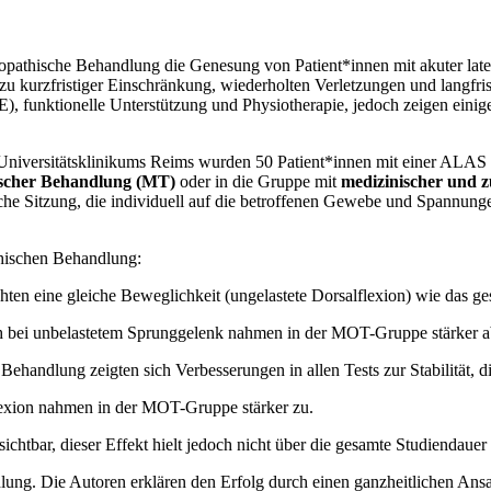
teopathische Behandlung die Genesung von Patient*innen mit akuter l
 zu kurzfristiger Einschränkung, wiederholten Verletzungen und langfris
, funktionelle Unterstützung und Physiotherapie, jedoch zeigen einig
s Universitätsklinikums Reims wurden 50 Patient*innen mit einer ALAS
ischer Behandlung (MT)
oder in die Gruppe mit
medizinischer und 
he Sitzung, die individuell auf die betroffenen Gewebe und Spannung
thischen Behandlung:
ten eine gleiche Beweglichkeit (ungelastete Dorsalflexion) wie das 
h bei unbelastetem Sprunggelenk nahmen in der MOT-Gruppe stärker a
Behandlung zeigten sich Verbesserungen in allen Tests zur Stabilität,
flexion nahmen in der MOT-Gruppe stärker zu.
htbar, dieser Effekt hielt jedoch nicht über die gesamte Studiendauer 
ung. Die Autoren erklären den Erfolg durch einen ganzheitlichen Ansa