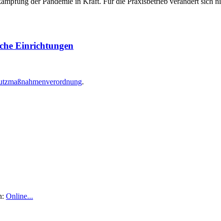
pfung der Pandemie in Kraft. Für die Praxisbetrieb verändert sich nic
sche Einrichtungen
chutzmaßnahmenverordnung
.
n:
Online...