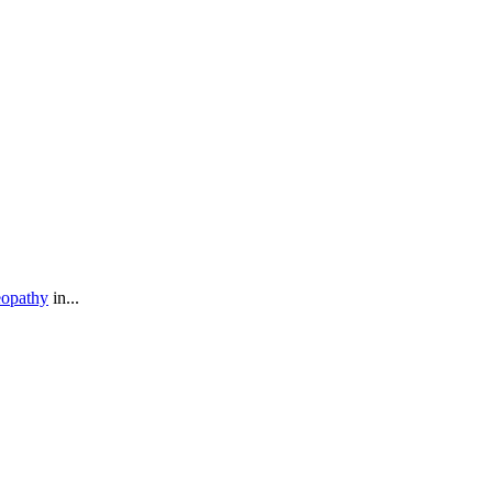
eopathy
in...