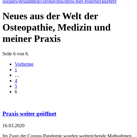
soziales/gesundheit/coronavirus/infos-fuer-reiserueckkehrer
Neues aus der Welt der
Osteopathie, Medizin und
meiner Praxis
Seite 6 von 6.
Vorherige
1
…
4
5
6
Praxis weiter geöffnet
16.03.2020
Im Zuge der Corona Pandemie wurden weitreichende Maßnahmen