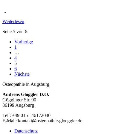
...
Weiterlesen
Seite 5 von 6.
Vorherige
1
…
4
5
6
Nächste
Osteopathie in Augsburg
Andreas Glöggler D.O.
Gögginger Str. 90
86199 Augsburg
Tel.: +49 0151 46172030
E-Mail: kontakt@osteopathie-gloeggler.de
Datenschutz