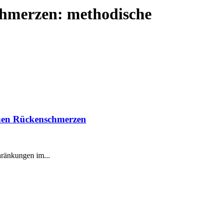
chmerzen: methodische
schen Rückenschmerzen
hränkungen im...