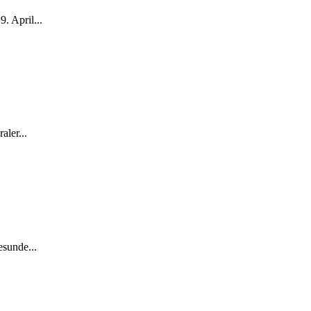
. April...
aler...
esunde...