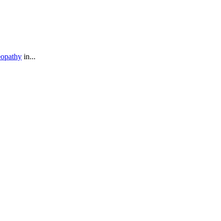
eopathy
in...