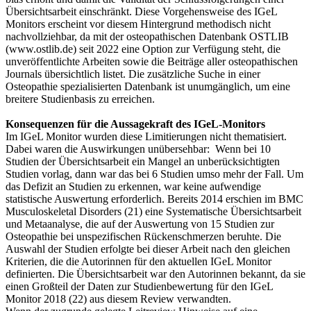
Übersichtsarbeit einschränkt. Diese Vorgehensweise des IGeL
Monitors erscheint vor diesem Hintergrund methodisch nicht
nachvollziehbar, da mit der osteopathischen Datenbank OSTLIB
(www.ostlib.de) seit 2022 eine Option zur Verfügung steht, die
unveröffentlichte Arbeiten sowie die Beiträge aller osteopathischen
Journals übersichtlich listet. Die zusätzliche Suche in einer
Osteopathie spezialisierten Datenbank ist unumgänglich, um eine
breitere Studienbasis zu erreichen.
Konsequenzen für die Aussagekraft des IGeL-Monitors
Im IGeL Monitor wurden diese Limitierungen nicht thematisiert.
Dabei waren die Auswirkungen unübersehbar: Wenn bei 10
Studien der Übersichtsarbeit ein Mangel an unberücksichtigten
Studien vorlag, dann war das bei 6 Studien umso mehr der Fall. Um
das Defizit an Studien zu erkennen, war keine aufwendige
statistische Auswertung erforderlich. Bereits 2014 erschien im BMC
Musculoskeletal Disorders (21) eine Systematische Übersichtsarbeit
und Metaanalyse, die auf der Auswertung von 15 Studien zur
Osteopathie bei unspezifischen Rückenschmerzen beruhte. Die
Auswahl der Studien erfolgte bei dieser Arbeit nach den gleichen
Kriterien, die die Autorinnen für den aktuellen IGeL Monitor
definierten. Die Übersichtsarbeit war den Autorinnen bekannt, da sie
einen Großteil der Daten zur Studienbewertung für den IGeL
Monitor 2018 (22) aus diesem Review verwandten.