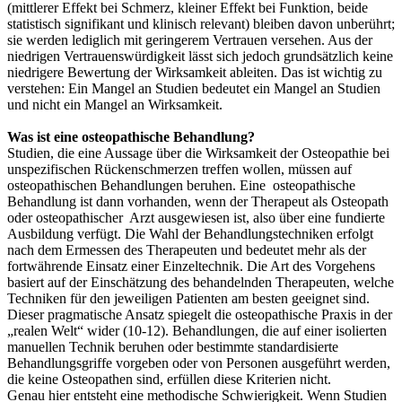
(mittlerer Effekt bei Schmerz, kleiner Effekt bei Funktion, beide
statistisch signifikant und klinisch relevant) bleiben davon unberührt;
sie werden lediglich mit geringerem Vertrauen versehen. Aus der
niedrigen Vertrauenswürdigkeit lässt sich jedoch grundsätzlich keine
niedrigere Bewertung der Wirksamkeit ableiten. Das ist wichtig zu
verstehen: Ein Mangel an Studien bedeutet ein Mangel an Studien
und nicht ein Mangel an Wirksamkeit.
Was ist eine osteopathische Behandlung?
Studien, die eine Aussage über die Wirksamkeit der Osteopathie bei
unspezifischen Rückenschmerzen treffen wollen, müssen auf
osteopathischen Behandlungen beruhen. Eine osteopathische
Behandlung ist dann vorhanden, wenn der Therapeut als Osteopath
oder osteopathischer Arzt ausgewiesen ist, also über eine fundierte
Ausbildung verfügt. Die Wahl der Behandlungstechniken erfolgt
nach dem Ermessen des Therapeuten und bedeutet mehr als der
fortwährende Einsatz einer Einzeltechnik. Die Art des Vorgehens
basiert auf der Einschätzung des behandelnden Therapeuten, welche
Techniken für den jeweiligen Patienten am besten geeignet sind.
Dieser pragmatische Ansatz spiegelt die osteopathische Praxis in der
„realen Welt“ wider (10-12). Behandlungen, die auf einer isolierten
manuellen Technik beruhen oder bestimmte standardisierte
Behandlungsgriffe vorgeben oder von Personen ausgeführt werden,
die keine Osteopathen sind, erfüllen diese Kriterien nicht.
Genau hier entsteht eine methodische Schwierigkeit. Wenn Studien