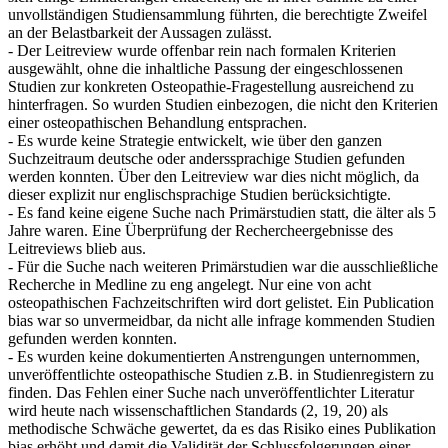
unvollständigen Studiensammlung führten, die berechtigte Zweifel
an der Belastbarkeit der Aussagen zulässt.
- Der Leitreview wurde offenbar rein nach formalen Kriterien
ausgewählt, ohne die inhaltliche Passung der eingeschlossenen
Studien zur konkreten Osteopathie-Fragestellung ausreichend zu
hinterfragen. So wurden Studien einbezogen, die nicht den Kriterien
einer osteopathischen Behandlung entsprachen.
- Es wurde keine Strategie entwickelt, wie über den ganzen
Suchzeitraum deutsche oder anderssprachige Studien gefunden
werden konnten. Über den Leitreview war dies nicht möglich, da
dieser explizit nur englischsprachige Studien berücksichtigte.
- Es fand keine eigene Suche nach Primärstudien statt, die älter als 5
Jahre waren. Eine Überprüfung der Rechercheergebnisse des
Leitreviews blieb aus.
- Für die Suche nach weiteren Primärstudien war die ausschließliche
Recherche in Medline zu eng angelegt. Nur eine von acht
osteopathischen Fachzeitschriften wird dort gelistet. Ein Publication
bias war so unvermeidbar, da nicht alle infrage kommenden Studien
gefunden werden konnten.
- Es wurden keine dokumentierten Anstrengungen unternommen,
unveröffentlichte osteopathische Studien z.B. in Studienregistern zu
finden. Das Fehlen einer Suche nach unveröffentlichter Literatur
wird heute nach wissenschaftlichen Standards (2, 19, 20) als
methodische Schwäche gewertet, da es das Risiko eines Publikation
bias erhöht und damit die Validität der Schlussfolgerungen einer