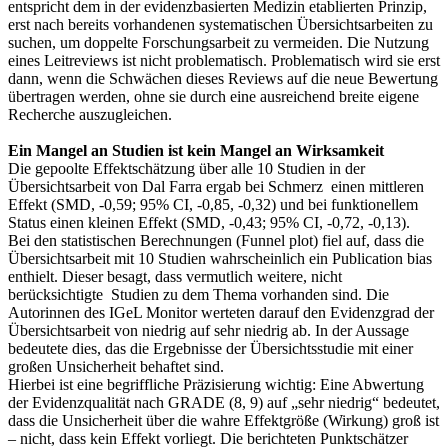
entspricht dem in der evidenzbasierten Medizin etablierten Prinzip,
erst nach bereits vorhandenen systematischen Übersichtsarbeiten zu
suchen, um doppelte Forschungsarbeit zu vermeiden. Die Nutzung
eines Leitreviews ist nicht problematisch. Problematisch wird sie erst
dann, wenn die Schwächen dieses Reviews auf die neue Bewertung
übertragen werden, ohne sie durch eine ausreichend breite eigene
Recherche auszugleichen.
Ein Mangel an Studien ist kein Mangel an Wirksamkeit
Die gepoolte Effektschätzung über alle 10 Studien in der
Übersichtsarbeit von Dal Farra ergab bei Schmerz einen mittleren
Effekt (SMD, -0,59; 95% CI, -0,85, -0,32) und bei funktionellem
Status einen kleinen Effekt (SMD, -0,43; 95% CI, -0,72, -0,13).
Bei den statistischen Berechnungen (Funnel plot) fiel auf, dass die
Übersichtsarbeit mit 10 Studien wahrscheinlich ein Publication bias
enthielt. Dieser besagt, dass vermutlich weitere, nicht
berücksichtigte Studien zu dem Thema vorhanden sind. Die
Autorinnen des IGeL Monitor werteten darauf den Evidenzgrad der
Übersichtsarbeit von niedrig auf sehr niedrig ab. In der Aussage
bedeutete dies, das die Ergebnisse der Übersichtsstudie mit einer
großen Unsicherheit behaftet sind.
Hierbei ist eine begriffliche Präzisierung wichtig: Eine Abwertung
der Evidenzqualität nach GRADE (8, 9) auf „sehr niedrig“ bedeutet,
dass die Unsicherheit über die wahre Effektgröße (Wirkung) groß ist
– nicht, dass kein Effekt vorliegt. Die berichteten Punktschätzer