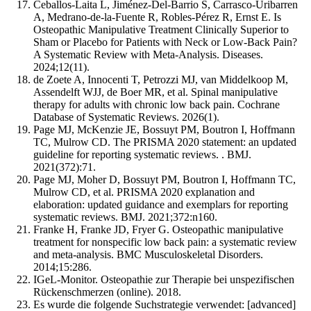
Ceballos-Laita L, Jiménez-Del-Barrio S, Carrasco-Uribarren
A, Medrano-de-la-Fuente R, Robles-Pérez R, Ernst E. Is
Osteopathic Manipulative Treatment Clinically Superior to
Sham or Placebo for Patients with Neck or Low-Back Pain?
A Systematic Review with Meta-Analysis. Diseases.
2024;12(11).
de Zoete A, Innocenti T, Petrozzi MJ, van Middelkoop M,
Assendelft WJJ, de Boer MR, et al. Spinal manipulative
therapy for adults with chronic low back pain. Cochrane
Database of Systematic Reviews. 2026(1).
Page MJ, McKenzie JE, Bossuyt PM, Boutron I, Hoffmann
TC, Mulrow CD. The PRISMA 2020 statement: an updated
guideline for reporting systematic reviews. . BMJ.
2021(372):71.
Page MJ, Moher D, Bossuyt PM, Boutron I, Hoffmann TC,
Mulrow CD, et al. PRISMA 2020 explanation and
elaboration: updated guidance and exemplars for reporting
systematic reviews. BMJ. 2021;372:n160.
Franke H, Franke JD, Fryer G. Osteopathic manipulative
treatment for nonspecific low back pain: a systematic review
and meta-analysis. BMC Musculoskeletal Disorders.
2014;15:286.
IGeL-Monitor. Osteopathie zur Therapie bei unspezifischen
Rückenschmerzen (online). 2018.
Es wurde die folgende Suchstrategie verwendet: [advanced]