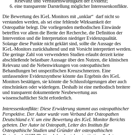
Relevanz und Vertrauenswürdigkeit der Evidenz;
eine transparente Darstellung möglicher Interessenkonflikte.
Die Bewertung des IGeL Monitors mit „unklar“ darf nicht so
verstanden werden, als sei eine fehlende Wirksamkeit der
Osteopathie belegt. Die vorliegenden methodischen Einwände
betreffen vor allem die Breite der Recherche, die Definition der
Intervention und die Interpretation niedriger Evidenzqualität.
Solange diese Punkte nicht geklärt sind, sollte die Aussage des
IGeL-Monitors zurückhaltend und mit Vorsicht interpretiert werden.
Die geringe Zahl von verwendeten Studien erlaubt derzeit keine
abschließende belastbare Aussage über den Nutzen, die klinischen
Relevanz und die Nebenwirkungen von osteopathischen
Behandlungen bei unspezifischen Kreuzschmerzen. Eine
umfassendere Evidenzsynthese könnte das Ergebnis des IGeL
Monitors bestätigen, sie könnte die Schlussfolgerungen aber auch
einschränken oder widerlegen. Deshalb ist eine methodisch breitere
und transparent dokumentierte Neubewertung aus
wissenschaftlicher Sicht erforderlich.
Interessenkonflikte: Diese Erwiderung stammt aus osteopathischer
Perspektive. Der Autor wurde vom Verband der Osteopathen
Deutschland e.V. um eine Bewertung des IGeL Monitor Berichts
gebeten. Der Autor ist Osteopath, Leiter des Instituts für
Osteopathische Studien und Gründer der osteopathischen