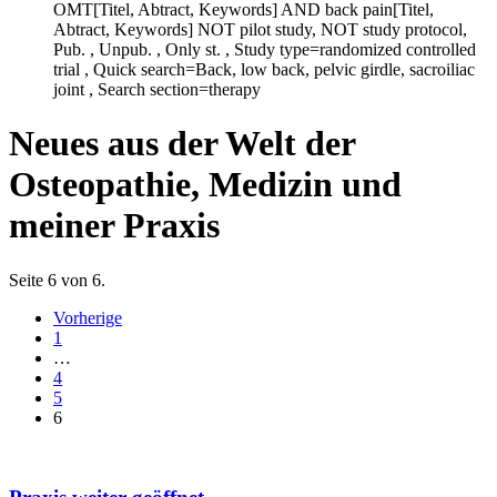
OMT[Titel, Abtract, Keywords] AND back pain[Titel,
Abtract, Keywords] NOT pilot study, NOT study protocol,
Pub. , Unpub. , Only st. , Study type=randomized controlled
trial , Quick search=Back, low back, pelvic girdle, sacroiliac
joint , Search section=therapy
Neues aus der Welt der
Osteopathie, Medizin und
meiner Praxis
Seite 6 von 6.
Vorherige
1
…
4
5
6