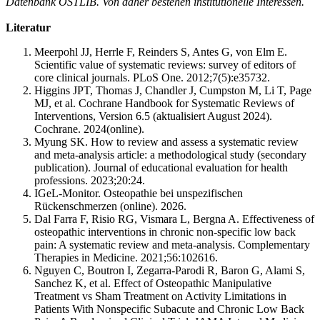
Datenbank OSTLIB.
Von daher bestehen institutionelle Interessen.
Literatur
Meerpohl JJ, Herrle F, Reinders S, Antes G, von Elm E.
Scientific value of systematic reviews: survey of editors of
core clinical journals. PLoS One. 2012;7(5):e35732.
Higgins JPT, Thomas J, Chandler J, Cumpston M, Li T, Page
MJ, et al. Cochrane Handbook for Systematic Reviews of
Interventions, Version 6.5 (aktualisiert August 2024).
Cochrane. 2024(online).
Myung SK. How to review and assess a systematic review
and meta-analysis article: a methodological study (secondary
publication). Journal of educational evaluation for health
professions. 2023;20:24.
IGeL-Monitor. Osteopathie bei unspezifischen
Rückenschmerzen (online). 2026.
Dal Farra F, Risio RG, Vismara L, Bergna A. Effectiveness of
osteopathic interventions in chronic non-specific low back
pain: A systematic review and meta-analysis. Complementary
Therapies in Medicine. 2021;56:102616.
Nguyen C, Boutron I, Zegarra-Parodi R, Baron G, Alami S,
Sanchez K, et al. Effect of Osteopathic Manipulative
Treatment vs Sham Treatment on Activity Limitations in
Patients With Nonspecific Subacute and Chronic Low Back