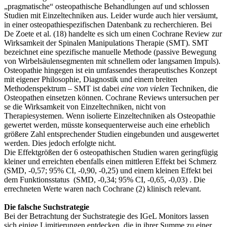
„pragmatische“ osteopathische Behandlungen auf und schlossen
Studien mit Einzeltechniken aus. Leider wurde auch hier versäumt,
in einer osteopathiespezifischen Datenbank zu recherchieren. Bei
De Zoete et al. (18) handelte es sich um einen Cochrane Review zur
Wirksamkeit der Spinalen Manipulations Therapie (SMT). SMT
bezeichnet eine spezifische manuelle Methode (passive Bewegung
von Wirbelsäulensegmenten mit schnellem oder langsamen Impuls).
Osteopathie hingegen ist ein umfassendes therapeutisches Konzept
mit eigener Philosophie, Diagnostik und einem breiten
Methodenspektrum – SMT ist dabei
eine von vielen
Techniken, die
Osteopathen einsetzen können. Cochrane Reviews untersuchen per
se die Wirksamkeit von Einzeltechniken, nicht von
Therapiesystemen. Wenn isolierte Einzeltechniken als Osteopathie
gewertet werden, müsste konsequenterweise auch eine erheblich
größere Zahl entsprechender Studien eingebunden und ausgewertet
werden. Dies jedoch erfolgte nicht.
Die Effektgrößen der 6 osteopathischen Studien waren geringfügig
kleiner und erreichten ebenfalls einen mittleren Effekt bei Schmerz
(SMD, -0,57; 95% CI, -0,90, -0,25) und einem kleinen Effekt bei
dem Funktionsstatus (SMD, -0,34; 95% CI, -0,65, -0,03) . Die
errechneten Werte waren nach Cochrane (2) klinisch relevant.
Die falsche Suchstrategie
Bei der Betrachtung der Suchstrategie des IGeL Monitors lassen
sich einige Limitierungen entdecken, die in ihrer Summe zu einer