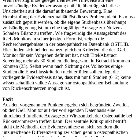
Wenn der zugrunde gelegte Leitreview Hinweise auf eine
unvollständige Evidenzerfassung enthält, überträgt sich diese
Unsicherheit auf die darauf aufbauende Bewertung. Eine
Herabstufung der Evidenzqualität löst dieses Problem nicht. Es muss
zusätzlich geprüft werden, ob die eigene Studienbasis überhaupt
vollständig genug ist, um eine tragfähige Aussage zur Nutzen-
Schaden-Bilanz zu treffen. Wie fragwürdig die Aussagekraft des
IGeL Monitors in seiner jetzigen Form ist, zeigen die
Rechercheergebnisse in der osteopathischen Datenbank OSTLIB.
Hier finden sich bei den nahezu gleichen Kriterien, die der IGeL
Monitor für sein Vorgehen definiert hat, nach Titel/Abstract-
Screening mehr als 30 Studien, die insgesamt in Betracht kommen
könnten (23). Selbst wenn nach Sichtung des Volltextes einige
Studien die Einschlusskriterien nicht erfüllen sollten, legt die
vorliegende Evidenzbasis nahe, dass mit nur 8 Studien (6+2) keine
wissenschaftlich valide Aussage zur osteopathischen Behandlung
von Rückenschmerzen möglich ist.
Fazit
Aus den vorgenannten Punkten ergeben sich begründete Zweifel,
ob der IGeL Monitor auf der vorliegenden Datenbasis eine
hinreichend fundierte Aussage zur Wirksamkeit der Osteopathie bei
Rückenschmerzen treffen kann. Der zentrale Kritikpunkt betrifft
nicht die Methodik der Evidenzsynthese an sich, sondern die
unzureichende Differenzierung zwischen genuin osteopathischen