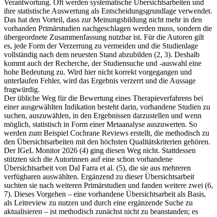
Verantwortung. Oft werden systematische Übersichtsarbeiten und
ihre statistische Auswertung als Entscheidungsgrundlage verwendet.
Das hat den Vorteil, dass zur Meinungsbildung nicht mehr in den
vorhanden Primärstudien nachgeschlagen werden muss, sondern die
übergeordnete Zusammenfassung nutzbar ist. Für die Autoren gilt
es, jede Form der Verzerrung zu vermeiden und die Studienlage
vollständig nach dem neuesten Stand abzubilden (2, 3). Deshalb
kommt auch der Recherche, der Studiensuche und -auswahl eine
hohe Bedeutung zu. Wird hier nicht korrekt vorgegangen und
unterlaufen Fehler, wird das Ergebnis verzerrt und die Aussage
fragwürdig.
Der übliche Weg für die Bewertung eines Therapieverfahrens bei
einer ausgewählten Indikation besteht darin, vorhandene Studien zu
suchen, auszuwählen, in den Ergebnissen darzustellen und wenn
möglich, statistisch in Form einer Metaanalyse auszuwerten. So
werden zum Beispiel Cochrane Reviews erstellt, die methodisch zu
den Übersichtsarbeiten mit den höchsten Qualitätskriterien gehören.
Der IGeL Monitor 2026 (4) ging diesen Weg nicht. Stattdessen
stützten sich die Autorinnen auf eine schon vorhandene
Übersichtsarbeit von Dal Farra et al. (5), die sie aus mehreren
verfügbaren auswählten. Ergänzend zu dieser Übersichtsarbeit
suchten sie nach weiteren Primärstudien und fanden weitere zwei (6,
7). Dieses Vorgehen – eine vorhandene Übersichtsarbeit als Basis,
als Leitreview zu nutzen und durch eine ergänzende Suche zu
aktualisieren – ist methodisch zunächst nicht zu beanstanden; es