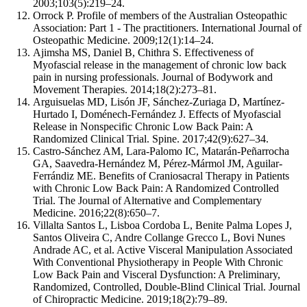
2003;103(5):219–24.
Orrock P. Profile of members of the Australian Osteopathic
Association: Part 1 - The practitioners. International Journal of
Osteopathic Medicine. 2009;12(1):14–24.
Ajimsha MS, Daniel B, Chithra S. Effectiveness of
Myofascial release in the management of chronic low back
pain in nursing professionals. Journal of Bodywork and
Movement Therapies. 2014;18(2):273–81.
Arguisuelas MD, Lisón JF, Sánchez-Zuriaga D, Martínez-
Hurtado I, Doménech-Fernández J. Effects of Myofascial
Release in Nonspecific Chronic Low Back Pain: A
Randomized Clinical Trial. Spine. 2017;42(9):627–34.
Castro-Sánchez AM, Lara-Palomo IC, Matarán-Peñarrocha
GA, Saavedra-Hernández M, Pérez-Mármol JM, Aguilar-
Ferrándiz ME. Benefits of Craniosacral Therapy in Patients
with Chronic Low Back Pain: A Randomized Controlled
Trial. The Journal of Alternative and Complementary
Medicine. 2016;22(8):650–7.
Villalta Santos L, Lisboa Cordoba L, Benite Palma Lopes J,
Santos Oliveira C, Andre Collange Grecco L, Bovi Nunes
Andrade AC, et al. Active Visceral Manipulation Associated
With Conventional Physiotherapy in People With Chronic
Low Back Pain and Visceral Dysfunction: A Preliminary,
Randomized, Controlled, Double-Blind Clinical Trial. Journal
of Chiropractic Medicine. 2019;18(2):79–89.