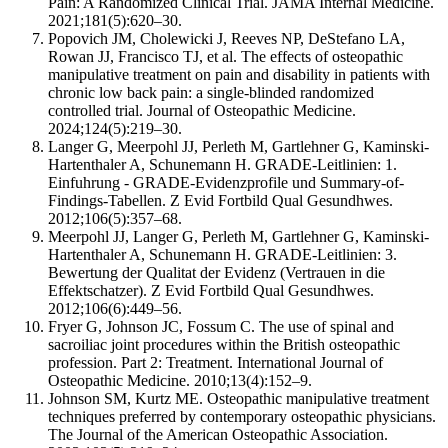
Pain: A Randomized Clinical Trial. JAMA Internal Medicine.
2021;181(5):620–30.
Popovich JM, Cholewicki J, Reeves NP, DeStefano LA,
Rowan JJ, Francisco TJ, et al. The effects of osteopathic
manipulative treatment on pain and disability in patients with
chronic low back pain: a single-blinded randomized
controlled trial. Journal of Osteopathic Medicine.
2024;124(5):219–30.
Langer G, Meerpohl JJ, Perleth M, Gartlehner G, Kaminski-
Hartenthaler A, Schunemann H. GRADE-Leitlinien: 1.
Einfuhrung - GRADE-Evidenzprofile und Summary-of-
Findings-Tabellen. Z Evid Fortbild Qual Gesundhwes.
2012;106(5):357–68.
Meerpohl JJ, Langer G, Perleth M, Gartlehner G, Kaminski-
Hartenthaler A, Schunemann H. GRADE-Leitlinien: 3.
Bewertung der Qualitat der Evidenz (Vertrauen in die
Effektschatzer). Z Evid Fortbild Qual Gesundhwes.
2012;106(6):449–56.
Fryer G, Johnson JC, Fossum C. The use of spinal and
sacroiliac joint procedures within the British osteopathic
profession. Part 2: Treatment. International Journal of
Osteopathic Medicine. 2010;13(4):152–9.
Johnson SM, Kurtz ME. Osteopathic manipulative treatment
techniques preferred by contemporary osteopathic physicians.
The Journal of the American Osteopathic Association.