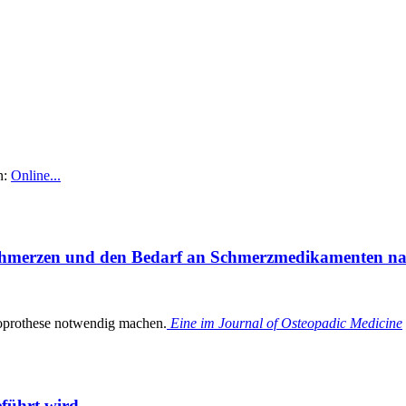
n:
Online...
Schmerzen und den Bedarf an Schmerzmedikamenten nac
doprothese notwendig machen.
Eine im Journal of Osteopadic Medicine
eführt wird