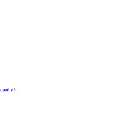
eopathy
in...