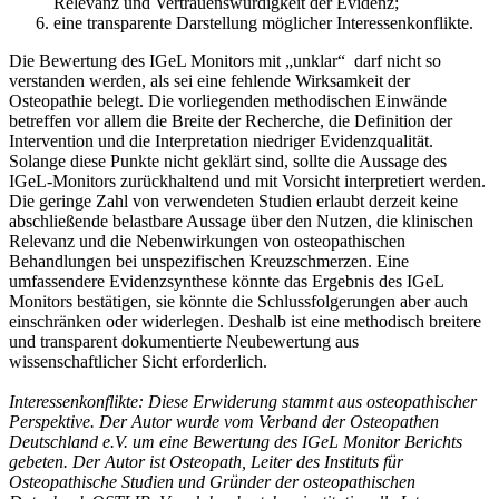
Relevanz und Vertrauenswürdigkeit der Evidenz;
eine transparente Darstellung möglicher Interessenkonflikte.
Die Bewertung des IGeL Monitors mit „unklar“ darf nicht so
verstanden werden, als sei eine fehlende Wirksamkeit der
Osteopathie belegt. Die vorliegenden methodischen Einwände
betreffen vor allem die Breite der Recherche, die Definition der
Intervention und die Interpretation niedriger Evidenzqualität.
Solange diese Punkte nicht geklärt sind, sollte die Aussage des
IGeL-Monitors zurückhaltend und mit Vorsicht interpretiert werden.
Die geringe Zahl von verwendeten Studien erlaubt derzeit keine
abschließende belastbare Aussage über den Nutzen, die klinischen
Relevanz und die Nebenwirkungen von osteopathischen
Behandlungen bei unspezifischen Kreuzschmerzen. Eine
umfassendere Evidenzsynthese könnte das Ergebnis des IGeL
Monitors bestätigen, sie könnte die Schlussfolgerungen aber auch
einschränken oder widerlegen. Deshalb ist eine methodisch breitere
und transparent dokumentierte Neubewertung aus
wissenschaftlicher Sicht erforderlich.
Interessenkonflikte: Diese Erwiderung stammt aus osteopathischer
Perspektive. Der Autor wurde vom Verband der Osteopathen
Deutschland e.V. um eine Bewertung des IGeL Monitor Berichts
gebeten. Der Autor ist Osteopath, Leiter des Instituts für
Osteopathische Studien und Gründer der osteopathischen