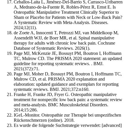
Ceballos-Laita L, Jiménez-Del-Barrio S, Carrasco-Uribarren
A, Medrano-de-la-Fuente R, Robles-Pérez R, Ernst E. Is
Osteopathic Manipulative Treatment Clinically Superior to
Sham or Placebo for Patients with Neck or Low-Back Pain?
A Systematic Review with Meta-Analysis. Diseases.
2024;12(11).
de Zoete A, Innocenti T, Petrozzi MJ, van Middelkoop M,
Assendelft WJJ, de Boer MR, et al. Spinal manipulative
therapy for adults with chronic low back pain. Cochrane
Database of Systematic Reviews. 2026(1).
Page MJ, McKenzie JE, Bossuyt PM, Boutron I, Hoffmann
TC, Mulrow CD. The PRISMA 2020 statement: an updated
guideline for reporting systematic reviews. . BMJ.
2021(372):71.
Page MJ, Moher D, Bossuyt PM, Boutron I, Hoffmann TC,
Mulrow CD, et al. PRISMA 2020 explanation and
elaboration: updated guidance and exemplars for reporting
systematic reviews. BMJ. 2021;372:n160.
Franke H, Franke JD, Fryer G. Osteopathic manipulative
treatment for nonspecific low back pain: a systematic review
and meta-analysis. BMC Musculoskeletal Disorders.
2014;15:286.
IGeL-Monitor. Osteopathie zur Therapie bei unspezifischen
Rückenschmerzen (online). 2018.
Es wurde die folgende Suchstrategie verwendet: [advanced]