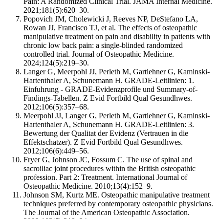
Pain: A Randomized Clinical Trial. JAMA Internal Medicine.
2021;181(5):620–30.
Popovich JM, Cholewicki J, Reeves NP, DeStefano LA,
Rowan JJ, Francisco TJ, et al. The effects of osteopathic
manipulative treatment on pain and disability in patients with
chronic low back pain: a single-blinded randomized
controlled trial. Journal of Osteopathic Medicine.
2024;124(5):219–30.
Langer G, Meerpohl JJ, Perleth M, Gartlehner G, Kaminski-
Hartenthaler A, Schunemann H. GRADE-Leitlinien: 1.
Einfuhrung - GRADE-Evidenzprofile und Summary-of-
Findings-Tabellen. Z Evid Fortbild Qual Gesundhwes.
2012;106(5):357–68.
Meerpohl JJ, Langer G, Perleth M, Gartlehner G, Kaminski-
Hartenthaler A, Schunemann H. GRADE-Leitlinien: 3.
Bewertung der Qualitat der Evidenz (Vertrauen in die
Effektschatzer). Z Evid Fortbild Qual Gesundhwes.
2012;106(6):449–56.
Fryer G, Johnson JC, Fossum C. The use of spinal and
sacroiliac joint procedures within the British osteopathic
profession. Part 2: Treatment. International Journal of
Osteopathic Medicine. 2010;13(4):152–9.
Johnson SM, Kurtz ME. Osteopathic manipulative treatment
techniques preferred by contemporary osteopathic physicians.
The Journal of the American Osteopathic Association.