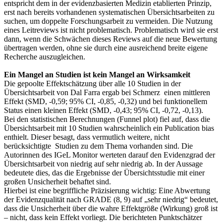
entspricht dem in der evidenzbasierten Medizin etablierten Prinzip,
erst nach bereits vorhandenen systematischen Übersichtsarbeiten zu
suchen, um doppelte Forschungsarbeit zu vermeiden. Die Nutzung
eines Leitreviews ist nicht problematisch. Problematisch wird sie erst
dann, wenn die Schwächen dieses Reviews auf die neue Bewertung
übertragen werden, ohne sie durch eine ausreichend breite eigene
Recherche auszugleichen.
Ein Mangel an Studien ist kein Mangel an Wirksamkeit
Die gepoolte Effektschätzung über alle 10 Studien in der
Übersichtsarbeit von Dal Farra ergab bei Schmerz einen mittleren
Effekt (SMD, -0,59; 95% CI, -0,85, -0,32) und bei funktionellem
Status einen kleinen Effekt (SMD, -0,43; 95% CI, -0,72, -0,13).
Bei den statistischen Berechnungen (Funnel plot) fiel auf, dass die
Übersichtsarbeit mit 10 Studien wahrscheinlich ein Publication bias
enthielt. Dieser besagt, dass vermutlich weitere, nicht
berücksichtigte Studien zu dem Thema vorhanden sind. Die
Autorinnen des IGeL Monitor werteten darauf den Evidenzgrad der
Übersichtsarbeit von niedrig auf sehr niedrig ab. In der Aussage
bedeutete dies, das die Ergebnisse der Übersichtsstudie mit einer
großen Unsicherheit behaftet sind.
Hierbei ist eine begriffliche Präzisierung wichtig: Eine Abwertung
der Evidenzqualität nach GRADE (8, 9) auf „sehr niedrig“ bedeutet,
dass die Unsicherheit über die wahre Effektgröße (Wirkung) groß ist
– nicht, dass kein Effekt vorliegt. Die berichteten Punktschätzer