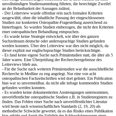
unvollständigen Studiensammlung führten, die berechtigte Zweifel
an der Belastbarkeit der Aussagen zulässt.
- Der Leitreview wurde offenbar rein nach formalen Kriterien
ausgewählt, ohne die inhaltliche Passung der eingeschlossenen
Studien zur konkreten Osteopathie-Fragestellung ausreichend zu
hinterfragen. So wurden Studien einbezogen, die nicht den Kriterien
einer osteopathischen Behandlung entsprachen.
- Es wurde keine Strategie entwickelt, wie über den ganzen
Suchzeitraum deutsche oder anderssprachige Studien gefunden
werden konnten. Über den Leitreview war dies nicht möglich, da
dieser explizit nur englischsprachige Studien berücksichtigte.
- Es fand keine eigene Suche nach Primärstudien statt, die älter als 5
Jahre waren. Eine Überprüfung der Rechercheergebnisse des
Leitreviews blieb aus.
- Für die Suche nach weiteren Primärstudien war die ausschließliche
Recherche in Medline zu eng angelegt. Nur eine von acht
osteopathischen Fachzeitschriften wird dort gelistet. Ein Publication
bias war so unvermeidbar, da nicht alle infrage kommenden Studien
gefunden werden konnten.
- Es wurden keine dokumentierten Anstrengungen unternommen,
unveröffentlichte osteopathische Studien z.B. in Studienregistern zu
finden. Das Fehlen einer Suche nach unveröffentlichter Literatur
wird heute nach wissenschaftlichen Standards (2, 19, 20) als
methodische Schwäche gewertet, da es das Risiko eines Publikation
bias erhöht und damit die Validität der Schlussfolgerungen einer