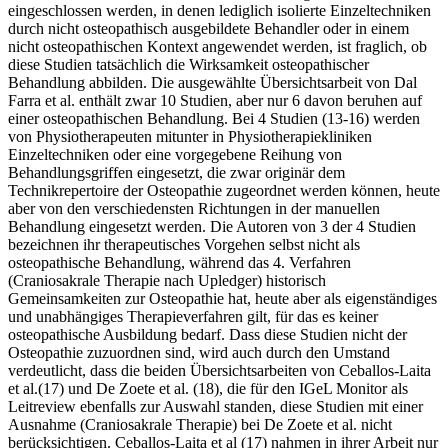
eingeschlossen werden, in denen lediglich isolierte Einzeltechniken
durch nicht osteopathisch ausgebildete Behandler oder in einem
nicht osteopathischen Kontext angewendet werden, ist fraglich, ob
diese Studien tatsächlich die Wirksamkeit osteopathischer
Behandlung abbilden. Die ausgewählte Übersichtsarbeit von Dal
Farra et al. enthält zwar 10 Studien, aber nur 6 davon beruhen auf
einer osteopathischen Behandlung. Bei 4 Studien (13-16) werden
von Physiotherapeuten mitunter in Physiotherapiekliniken
Einzeltechniken oder eine vorgegebene Reihung von
Behandlungsgriffen eingesetzt, die zwar originär dem
Technikrepertoire der Osteopathie zugeordnet werden können, heute
aber von den verschiedensten Richtungen in der manuellen
Behandlung eingesetzt werden. Die Autoren von 3 der 4 Studien
bezeichnen ihr therapeutisches Vorgehen selbst nicht als
osteopathische Behandlung, während das 4. Verfahren
(Craniosakrale Therapie nach Upledger) historisch
Gemeinsamkeiten zur Osteopathie hat, heute aber als eigenständiges
und unabhängiges Therapieverfahren gilt, für das es keiner
osteopathische Ausbildung bedarf. Dass diese Studien nicht der
Osteopathie zuzuordnen sind, wird auch durch den Umstand
verdeutlicht, dass die beiden Übersichtsarbeiten von Ceballos-Laita
et al.(17) und De Zoete et al. (18), die für den IGeL Monitor als
Leitreview ebenfalls zur Auswahl standen, diese Studien mit einer
Ausnahme (Craniosakrale Therapie) bei De Zoete et al. nicht
berücksichtigen. Ceballos-Laita et al (17) nahmen in ihrer Arbeit nur