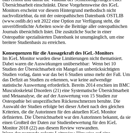
Übersichtsarbeit einschränkt. Diese Vorgehensweise des IGeL
Monitors erscheint vor diesem Hintergrund methodisch nicht
nachvollziehbar, da mit der osteopathischen Datenbank OSTLIB
(www.ostlib.de) seit 2022 eine Option zur Verfügung steht, die
unveröffentlichte Arbeiten sowie die Beiträge aller osteopathischen
Journals übersichtlich listet. Die zusätzliche Suche in einer
Osteopathie spezialisierten Datenbank ist unumgänglich, um eine
breitere Studienbasis zu erreichen.
Konsequenzen für die Aussagekraft des IGeL-Monitors
Im IGeL Monitor wurden diese Limitierungen nicht thematisiert.
Dabei waren die Auswirkungen unübersehbar: Wenn bei 10
Studien der Übersichtsarbeit ein Mangel an unberücksichtigten
Studien vorlag, dann war das bei 6 Studien umso mehr der Fall. Um
das Defizit an Studien zu erkennen, war keine aufwendige
statistische Auswertung erforderlich. Bereits 2014 erschien im BMC
Musculoskeletal Disorders (21) eine Systematische Übersichtsarbeit
und Metaanalyse, die auf der Auswertung von 15 Studien zur
Osteopathie bei unspezifischen Rückenschmerzen beruhte. Die
Auswahl der Studien erfolgte bei dieser Arbeit nach den gleichen
Kriterien, die die Autorinnen für den aktuellen IGeL Monitor
definierten. Die Übersichtsarbeit war den Autorinnen bekannt, da sie
einen Großteil der Daten zur Studienbewertung für den IGeL
Monitor 2018 (22) aus diesem Review verwandten.