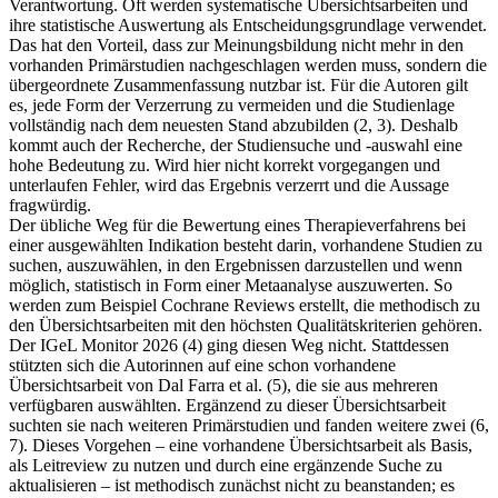
Verantwortung. Oft werden systematische Übersichtsarbeiten und
ihre statistische Auswertung als Entscheidungsgrundlage verwendet.
Das hat den Vorteil, dass zur Meinungsbildung nicht mehr in den
vorhanden Primärstudien nachgeschlagen werden muss, sondern die
übergeordnete Zusammenfassung nutzbar ist. Für die Autoren gilt
es, jede Form der Verzerrung zu vermeiden und die Studienlage
vollständig nach dem neuesten Stand abzubilden (2, 3). Deshalb
kommt auch der Recherche, der Studiensuche und -auswahl eine
hohe Bedeutung zu. Wird hier nicht korrekt vorgegangen und
unterlaufen Fehler, wird das Ergebnis verzerrt und die Aussage
fragwürdig.
Der übliche Weg für die Bewertung eines Therapieverfahrens bei
einer ausgewählten Indikation besteht darin, vorhandene Studien zu
suchen, auszuwählen, in den Ergebnissen darzustellen und wenn
möglich, statistisch in Form einer Metaanalyse auszuwerten. So
werden zum Beispiel Cochrane Reviews erstellt, die methodisch zu
den Übersichtsarbeiten mit den höchsten Qualitätskriterien gehören.
Der IGeL Monitor 2026 (4) ging diesen Weg nicht. Stattdessen
stützten sich die Autorinnen auf eine schon vorhandene
Übersichtsarbeit von Dal Farra et al. (5), die sie aus mehreren
verfügbaren auswählten. Ergänzend zu dieser Übersichtsarbeit
suchten sie nach weiteren Primärstudien und fanden weitere zwei (6,
7). Dieses Vorgehen – eine vorhandene Übersichtsarbeit als Basis,
als Leitreview zu nutzen und durch eine ergänzende Suche zu
aktualisieren – ist methodisch zunächst nicht zu beanstanden; es