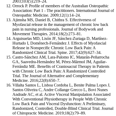
2003;103(5):219–24.
Orrock P. Profile of members of the Australian Osteopathic
Association: Part 1 - The practitioners. International Journal of
Osteopathic Medicine. 2009;12(1):14–24.
Ajimsha MS, Daniel B, Chithra S. Effectiveness of
Myofascial release in the management of chronic low back
pain in nursing professionals. Journal of Bodywork and
Movement Therapies. 2014;18(2):273–81.
Arguisuelas MD, Lisón JF, Sánchez-Zuriaga D, Martínez-
Hurtado I, Doménech-Fernández J. Effects of Myofascial
Release in Nonspecific Chronic Low Back Pain: A
Randomized Clinical Trial. Spine. 2017;42(9):627–34.
Castro-Sánchez AM, Lara-Palomo IC, Matarán-Peñarrocha
GA, Saavedra-Hernández M, Pérez-Mármol JM, Aguilar-
Ferrándiz ME. Benefits of Craniosacral Therapy in Patients
with Chronic Low Back Pain: A Randomized Controlled
Trial. The Journal of Alternative and Complementary
Medicine. 2016;22(8):650–7.
Villalta Santos L, Lisboa Cordoba L, Benite Palma Lopes J,
Santos Oliveira C, Andre Collange Grecco L, Bovi Nunes
Andrade AC, et al. Active Visceral Manipulation Associated
With Conventional Physiotherapy in People With Chronic
Low Back Pain and Visceral Dysfunction: A Preliminary,
Randomized, Controlled, Double-Blind Clinical Trial. Journal
of Chiropractic Medicine. 2019;18(2):79–89.