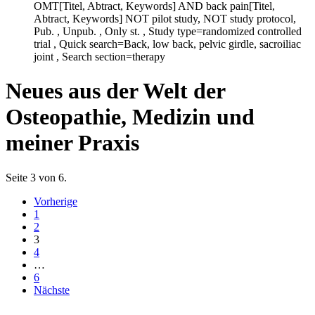
OMT[Titel, Abtract, Keywords] AND back pain[Titel,
Abtract, Keywords] NOT pilot study, NOT study protocol,
Pub. , Unpub. , Only st. , Study type=randomized controlled
trial , Quick search=Back, low back, pelvic girdle, sacroiliac
joint , Search section=therapy
Neues aus der Welt der
Osteopathie, Medizin und
meiner Praxis
Seite 3 von 6.
Vorherige
1
2
3
4
…
6
Nächste