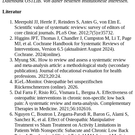
Datenbank OSTLIB.
Von daher bestehen institutionelle Interessen.
Literatur
Meerpohl JJ, Herrle F, Reinders S, Antes G, von Elm E.
Scientific value of systematic reviews: survey of editors of
core clinical journals. PLoS One. 2012;7(5):e35732.
Higgins JPT, Thomas J, Chandler J, Cumpston M, Li T, Page
MJ, et al. Cochrane Handbook for Systematic Reviews of
Interventions, Version 6.5 (aktualisiert August 2024).
Cochrane. 2024(online).
Myung SK. How to review and assess a systematic review
and meta-analysis article: a methodological study (secondary
publication). Journal of educational evaluation for health
professions. 2023;20:24.
IGeL-Monitor. Osteopathie bei unspezifischen
Rückenschmerzen (online). 2026.
Dal Farra F, Risio RG, Vismara L, Bergna A. Effectiveness of
osteopathic interventions in chronic non-specific low back
pain: A systematic review and meta-analysis. Complementary
Therapies in Medicine. 2021;56:102616.
Nguyen C, Boutron I, Zegarra-Parodi R, Baron G, Alami S,
Sanchez K, et al. Effect of Osteopathic Manipulative
Treatment vs Sham Treatment on Activity Limitations in
Patients With Nonspecific Subacute and Chronic Low Back