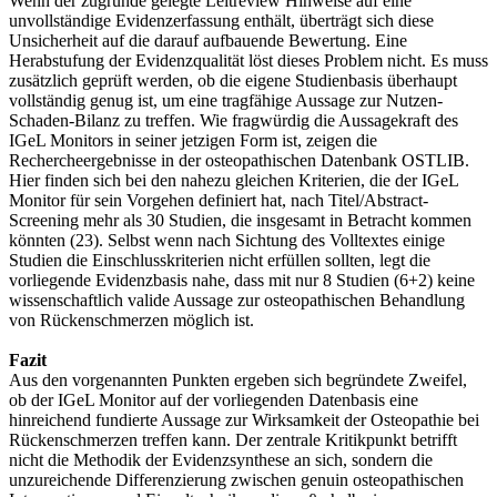
Wenn der zugrunde gelegte Leitreview Hinweise auf eine
unvollständige Evidenzerfassung enthält, überträgt sich diese
Unsicherheit auf die darauf aufbauende Bewertung. Eine
Herabstufung der Evidenzqualität löst dieses Problem nicht. Es muss
zusätzlich geprüft werden, ob die eigene Studienbasis überhaupt
vollständig genug ist, um eine tragfähige Aussage zur Nutzen-
Schaden-Bilanz zu treffen. Wie fragwürdig die Aussagekraft des
IGeL Monitors in seiner jetzigen Form ist, zeigen die
Rechercheergebnisse in der osteopathischen Datenbank OSTLIB.
Hier finden sich bei den nahezu gleichen Kriterien, die der IGeL
Monitor für sein Vorgehen definiert hat, nach Titel/Abstract-
Screening mehr als 30 Studien, die insgesamt in Betracht kommen
könnten (23). Selbst wenn nach Sichtung des Volltextes einige
Studien die Einschlusskriterien nicht erfüllen sollten, legt die
vorliegende Evidenzbasis nahe, dass mit nur 8 Studien (6+2) keine
wissenschaftlich valide Aussage zur osteopathischen Behandlung
von Rückenschmerzen möglich ist.
Fazit
Aus den vorgenannten Punkten ergeben sich begründete Zweifel,
ob der IGeL Monitor auf der vorliegenden Datenbasis eine
hinreichend fundierte Aussage zur Wirksamkeit der Osteopathie bei
Rückenschmerzen treffen kann. Der zentrale Kritikpunkt betrifft
nicht die Methodik der Evidenzsynthese an sich, sondern die
unzureichende Differenzierung zwischen genuin osteopathischen