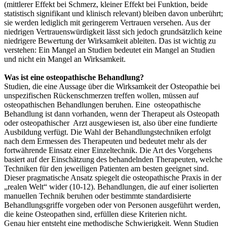
(mittlerer Effekt bei Schmerz, kleiner Effekt bei Funktion, beide
statistisch signifikant und klinisch relevant) bleiben davon unberührt;
sie werden lediglich mit geringerem Vertrauen versehen. Aus der
niedrigen Vertrauenswürdigkeit lässt sich jedoch grundsätzlich keine
niedrigere Bewertung der Wirksamkeit ableiten. Das ist wichtig zu
verstehen: Ein Mangel an Studien bedeutet ein Mangel an Studien
und nicht ein Mangel an Wirksamkeit.
Was ist eine osteopathische Behandlung?
Studien, die eine Aussage über die Wirksamkeit der Osteopathie bei
unspezifischen Rückenschmerzen treffen wollen, müssen auf
osteopathischen Behandlungen beruhen. Eine osteopathische
Behandlung ist dann vorhanden, wenn der Therapeut als Osteopath
oder osteopathischer Arzt ausgewiesen ist, also über eine fundierte
Ausbildung verfügt. Die Wahl der Behandlungstechniken erfolgt
nach dem Ermessen des Therapeuten und bedeutet mehr als der
fortwährende Einsatz einer Einzeltechnik. Die Art des Vorgehens
basiert auf der Einschätzung des behandelnden Therapeuten, welche
Techniken für den jeweiligen Patienten am besten geeignet sind.
Dieser pragmatische Ansatz spiegelt die osteopathische Praxis in der
„realen Welt“ wider (10-12). Behandlungen, die auf einer isolierten
manuellen Technik beruhen oder bestimmte standardisierte
Behandlungsgriffe vorgeben oder von Personen ausgeführt werden,
die keine Osteopathen sind, erfüllen diese Kriterien nicht.
Genau hier entsteht eine methodische Schwierigkeit. Wenn Studien