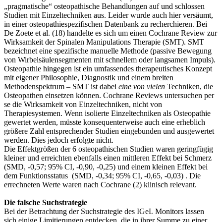
„pragmatische“ osteopathische Behandlungen auf und schlossen
Studien mit Einzeltechniken aus. Leider wurde auch hier versäumt,
in einer osteopathiespezifischen Datenbank zu recherchieren. Bei
De Zoete et al. (18) handelte es sich um einen Cochrane Review zur
Wirksamkeit der Spinalen Manipulations Therapie (SMT). SMT
bezeichnet eine spezifische manuelle Methode (passive Bewegung
von Wirbelsäulensegmenten mit schnellem oder langsamen Impuls).
Osteopathie hingegen ist ein umfassendes therapeutisches Konzept
mit eigener Philosophie, Diagnostik und einem breiten
Methodenspektrum – SMT ist dabei
eine von vielen
Techniken, die
Osteopathen einsetzen können. Cochrane Reviews untersuchen per
se die Wirksamkeit von Einzeltechniken, nicht von
Therapiesystemen. Wenn isolierte Einzeltechniken als Osteopathie
gewertet werden, müsste konsequenterweise auch eine erheblich
größere Zahl entsprechender Studien eingebunden und ausgewertet
werden. Dies jedoch erfolgte nicht.
Die Effektgrößen der 6 osteopathischen Studien waren geringfügig
kleiner und erreichten ebenfalls einen mittleren Effekt bei Schmerz
(SMD, -0,57; 95% CI, -0,90, -0,25) und einem kleinen Effekt bei
dem Funktionsstatus (SMD, -0,34; 95% CI, -0,65, -0,03) . Die
errechneten Werte waren nach Cochrane (2) klinisch relevant.
Die falsche Suchstrategie
Bei der Betrachtung der Suchstrategie des IGeL Monitors lassen
sich einige Limitierungen entdecken, die in ihrer Summe zu einer