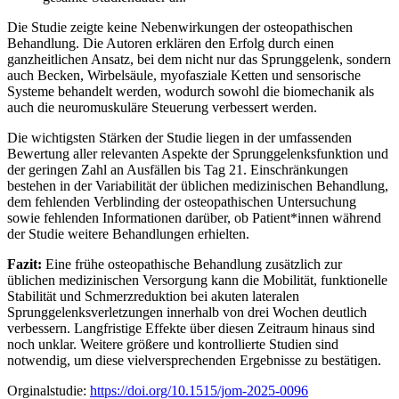
Die Studie zeigte keine Nebenwirkungen der osteopathischen
Behandlung. Die Autoren erklären den Erfolg durch einen
ganzheitlichen Ansatz, bei dem nicht nur das Sprunggelenk, sondern
auch Becken, Wirbelsäule, myofasziale Ketten und sensorische
Systeme behandelt werden, wodurch sowohl die biomechanik als
auch die neuromuskuläre Steuerung verbessert werden.
Die wichtigsten Stärken der Studie liegen in der umfassenden
Bewertung aller relevanten Aspekte der Sprunggelenksfunktion und
der geringen Zahl an Ausfällen bis Tag 21. Einschränkungen
bestehen in der Variabilität der üblichen medizinischen Behandlung,
dem fehlenden Verblinding der osteopathischen Untersuchung
sowie fehlenden Informationen darüber, ob Patient*innen während
der Studie weitere Behandlungen erhielten.
Fazit:
Eine frühe osteopathische Behandlung zusätzlich zur
üblichen medizinischen Versorgung kann die Mobilität, funktionelle
Stabilität und Schmerzreduktion bei akuten lateralen
Sprunggelenksverletzungen innerhalb von drei Wochen deutlich
verbessern. Langfristige Effekte über diesen Zeitraum hinaus sind
noch unklar. Weitere größere und kontrollierte Studien sind
notwendig, um diese vielversprechenden Ergebnisse zu bestätigen.
Orginalstudie:
https://doi.org/10.1515/jom-2025-0096