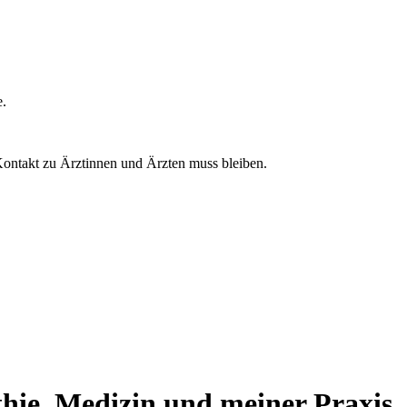
e.
Kontakt zu Ärztinnen und Ärzten muss bleiben.
thie, Medizin und meiner Praxis