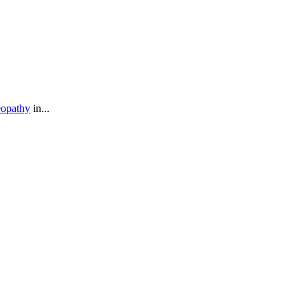
eopathy
in...