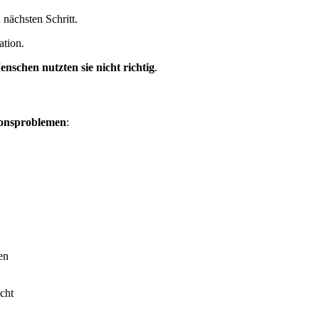
nächsten Schritt.
ation.
nschen nutzten sie nicht richtig
.
onsproblemen
:
en
cht