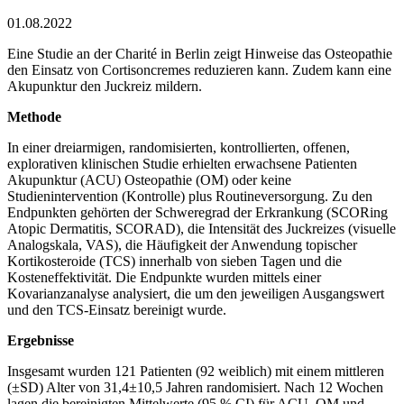
01.08.2022
Eine Studie an der Charité in Berlin zeigt Hinweise das Osteopathie
den Einsatz von Cortisoncremes reduzieren kann. Zudem kann eine
Akupunktur den Juckreiz mildern.
Methode
In einer dreiarmigen, randomisierten, kontrollierten, offenen,
explorativen klinischen Studie erhielten erwachsene Patienten
Akupunktur (ACU) Osteopathie (OM) oder keine
Studienintervention (Kontrolle) plus Routineversorgung. Zu den
Endpunkten gehörten der Schweregrad der Erkrankung (SCORing
Atopic Dermatitis, SCORAD), die Intensität des Juckreizes (visuelle
Analogskala, VAS), die Häufigkeit der Anwendung topischer
Kortikosteroide (TCS) innerhalb von sieben Tagen und die
Kosteneffektivität. Die Endpunkte wurden mittels einer
Kovarianzanalyse analysiert, die um den jeweiligen Ausgangswert
und den TCS-Einsatz bereinigt wurde.
Ergebnisse
Insgesamt wurden 121 Patienten (92 weiblich) mit einem mittleren
(±SD) Alter von 31,4±10,5 Jahren randomisiert. Nach 12 Wochen
lagen die bereinigten Mittelwerte (95 % CI) für ACU, OM und